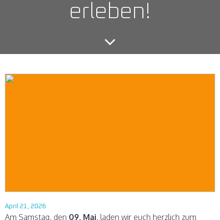
erleben!
April 21, 2026
Am Samstag, den
09. Mai
, laden wir euch herzlich zum