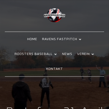
HOME
RAVENS FASTPITCH
ROOSTERS BASEBALL
NEWS
VEREIN
KONTAKT