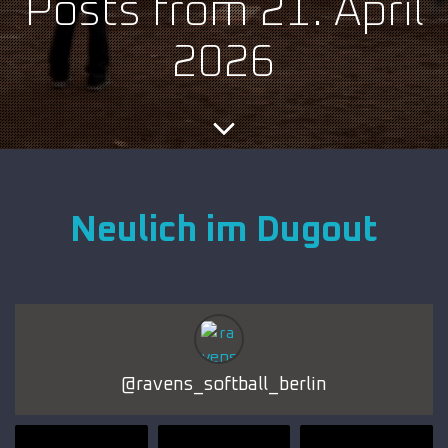
Posts from 21. April
2026
Neulich im Dugout
@
ravens_softball_berlin