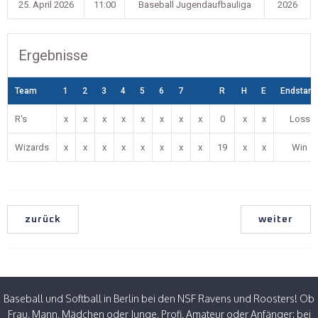
25. April 2026
11:00
Baseball Jugendaufbauliga
2026
Ergebnisse
Team
1
2
3
4
5
6
7
R
H
E
Endstand
R's
x
x
x
x
x
x
x
x
0
x
x
Loss
Wizards
x
x
x
x
x
x
x
x
19
x
x
Win
zurück
weiter
Baseball und Softball in Berlin bei den NSF Ravens und Roosters! Ob
Frau, Mann, Mädchen oder Junge, Profi, Amateur oder Anfänger: bei